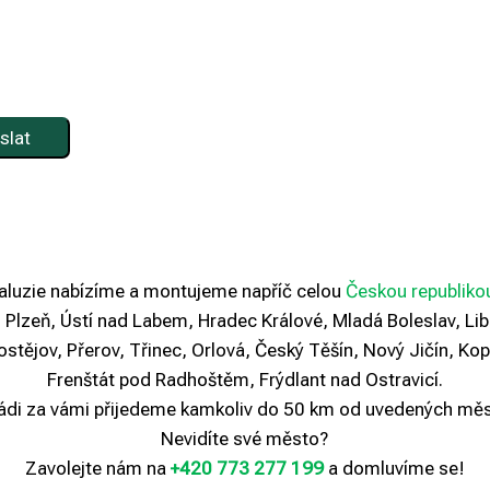
aluzie nabízíme a montujeme napříč celou
Českou republiko
a, Plzeň, Ústí nad Labem, Hradec Králové, Mladá Boleslav, Li
stějov, Přerov, Třinec, Orlová, Český Těšín, Nový Jičín, Kop
Frenštát pod Radhoštěm, Frýdlant nad Ostravicí.
ádi za vámi přijedeme kamkoliv do 50 km od uvedených měs
Nevidíte své město?
Zavolejte nám na
+420 773 277 199
a domluvíme se!