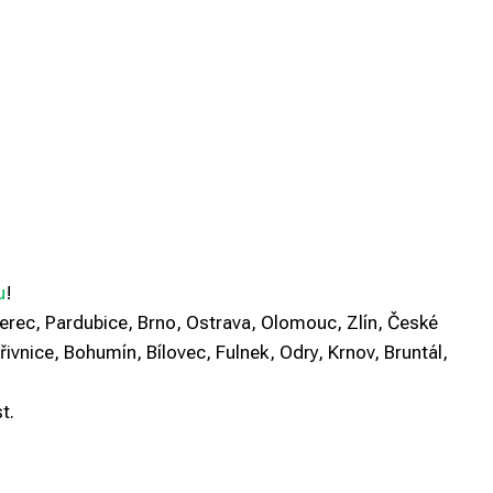
u
!
berec, Pardubice, Brno, Ostrava, Olomouc, Zlín, České
řivnice, Bohumín, Bílovec, Fulnek, Odry, Krnov, Bruntál,
t.