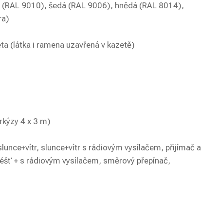
 (RAL 9010), šedá (RAL 9006), hnědá (RAL 8014),
ra)
ta (látka i ramena uzavřená v kazetě)
rkýzy 4 x 3 m)
lunce+vítr, slunce+vítr s rádiovým vysílačem, přijímač a
 déšť + s rádiovým vysílačem, směrový přepínač,