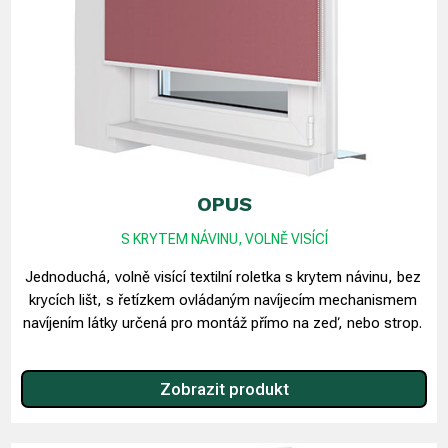
OPUS
S KRYTEM NÁVINU, VOLNĚ VISÍCÍ
Jednoduchá, volně visící textilní roletka s krytem návinu, bez
krycích lišt, s řetízkem ovládaným navíjecím mechanismem
navíjením látky určená pro montáž přímo na zeď, nebo strop.
Zobrazit produkt