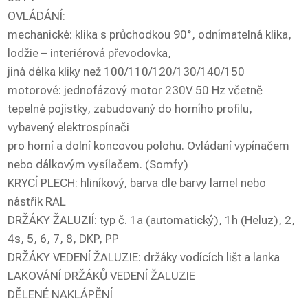
OVLÁDÁNÍ:
mechanické: klika s průchodkou 90°, odnímatelná klika,
lodžie – interiérová převodovka,
jiná délka kliky než 100/110/120/130/140/150
motorové: jednofázový motor 230V 50 Hz včetně
tepelné pojistky, zabudovaný do horního profilu,
vybavený elektrospínači
pro horní a dolní koncovou polohu. Ovládaní vypínačem
nebo dálkovým vysílačem. (Somfy)
KRYCÍ PLECH: hliníkový, barva dle barvy lamel nebo
nástřik RAL
DRŽÁKY ŽALUZIÍ: typ č. 1a (automatický), 1h (Heluz), 2,
4s, 5, 6, 7, 8, DKP, PP
DRŽÁKY VEDENÍ ŽALUZIE: držáky vodících lišt a lanka
LAKOVÁNÍ DRŽÁKŮ VEDENÍ ŽALUZIE
DĚLENÉ NAKLÁPĚNÍ