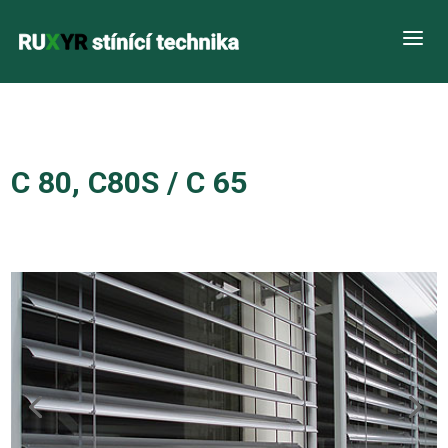
a
C 80, C80S / C 65