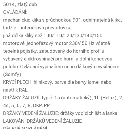
5014, zlatý dub
OVLÁDÁNÍ:
mechanické: klika s průchodkou 90°, odnímatelná klika,
lodžie – interiérová převodovka,
jiná délka kliky než 100/110/120/130/140/150
motorové: jednofázový motor 230V 50 Hz včetně
tepelné pojistky, zabudovaný do horního profilu,
vybavený elektrospínači pro horní a dolní koncovou
polohu. Ovládaní vypínačem nebo dálkovým vysílačem.
(Somfy)
KRYCÍ PLECH: hliníkový, barva dle barvy lamel nebo
nástřik RAL
DRŽÁKY ŽALUZIÍ: typ č. 1a (automatický), 1h (Heluz), 2,
4s, 5, 6, 7, 8, DKP, PP
DRŽÁKY VEDENÍ ŽALUZIE: držáky vodících lišt a lanka
LAKOVÁNÍ DRŽÁKŮ VEDENÍ ŽALUZIE
DĚLENÉ NAKLÁPĚNÍ