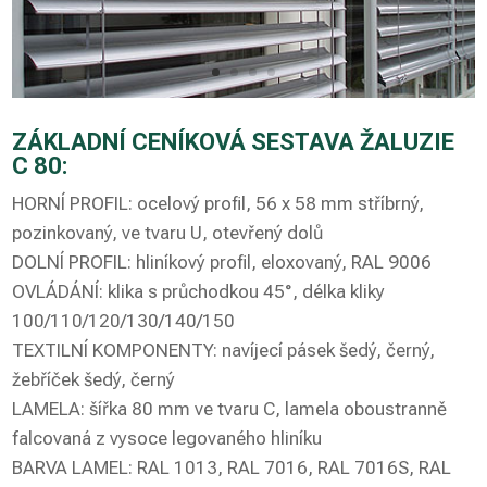
ZÁKLADNÍ CENÍKOVÁ SESTAVA ŽALUZIE
C 80:
HORNÍ PROFIL: ocelový profil, 56 x 58 mm stříbrný,
pozinkovaný, ve tvaru U, otevřený dolů
DOLNÍ PROFIL: hliníkový profil, eloxovaný, RAL 9006
OVLÁDÁNÍ: klika s průchodkou 45°, délka kliky
100/110/120/130/140/150
TEXTILNÍ KOMPONENTY: navíjecí pásek šedý, černý,
žebříček šedý, černý
LAMELA: šířka 80 mm ve tvaru C, lamela oboustranně
falcovaná z vysoce legovaného hliníku
BARVA LAMEL: RAL 1013, RAL 7016, RAL 7016S, RAL