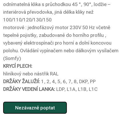
odnímatelná klika s průchodkou 45 °, 90°, lodžie –
interiérová převodovka, jiná délka kliky než
100/110/120/130/150
motorové : jednofázový motor 230V 50 Hz včetně
tepelné pojistky, zabudované do horního profilu ,
vybavený elektrospínači pro horní a dolní koncovou
polohu. Ovládání vypínačem nebo dálkovým vysílačem
(Somfy)
KRYCÍ PLECH:
hliníkový nebo nástřik RAL
DRŽÁKY ŽALUŽIÍ:
1, 2, 4, 5, 6, 7, 8, DKP, PP
DRŽÁKY VEDENÍ LANKA:
LDP, L1A, L1B, L1C
Nezávazně poptat