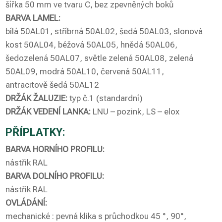
šířka 50 mm ve tvaru C, bez zpevněných boků
BARVA LAMEL:
bílá 50AL01, stříbrná 50AL02, šedá 50AL03, slonová
kost 50AL04, béžová 50AL05, hnědá 50AL06,
šedozelená 50AL07, světle zelená 50AL08, zelená
50AL09, modrá 50AL10, červená 50AL11,
antracitově šedá 50AL12
DRŽÁK ŽALUZIE:
typ č.1 (standardní)
DRŽÁK VEDENÍ LANKA:
LNU – pozink, LS – elox
PŘÍPLATKY:
BARVA HORNÍHO PROFILU:
nástřik RAL
BARVA DOLNÍHO PROFILU:
nástřik RAL
OVLÁDÁNÍ:
mechanické : pevná klika s průchodkou 45 °, 90°,