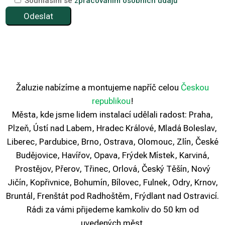
Souhlasím se
zpracováním osobních údajů
Žaluzie nabízíme a montujeme napříč celou
Českou
republikou
!
Města, kde jsme lidem instalací udělali radost: Praha,
Plzeň, Ústí nad Labem, Hradec Králové, Mladá Boleslav,
Liberec, Pardubice, Brno, Ostrava, Olomouc, Zlín, České
Budějovice, Havířov, Opava, Frýdek Místek, Karviná,
Prostějov, Přerov, Třinec, Orlová, Český Těšín, Nový
Jičín, Kopřivnice, Bohumín, Bílovec, Fulnek, Odry, Krnov,
Bruntál, Frenštát pod Radhoštěm, Frýdlant nad Ostravicí.
Rádi za vámi přijedeme kamkoliv do 50 km od
uvedených měst.