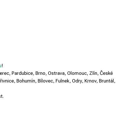
u
!
berec, Pardubice, Brno, Ostrava, Olomouc, Zlín, České
řivnice, Bohumín, Bílovec, Fulnek, Odry, Krnov, Bruntál,
t.