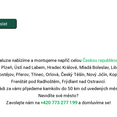
aluzie nabízíme a montujeme napříč celou
Českou republiko
a, Plzeň, Ústí nad Labem, Hradec Králové, Mladá Boleslav, Li
stějov, Přerov, Třinec, Orlová, Český Těšín, Nový Jičín, Kop
Frenštát pod Radhoštěm, Frýdlant nad Ostravicí.
ádi za vámi přijedeme kamkoliv do 50 km od uvedených měs
Nevidíte své město?
Zavolejte nám na
+420 773 277 199
a domluvíme se!