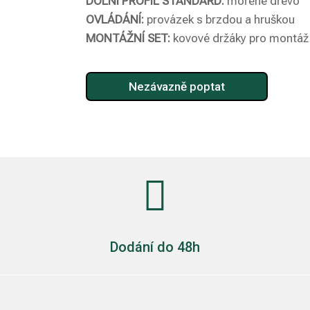
DOLNÍ PROFIL STANDARD:
mořené dřevo
OVLÁDÁNÍ:
provázek s brzdou a hruškou
MONTÁŽNÍ SET:
kovové držáky pro montáž
Nezávazně poptat

Dodání do 48h