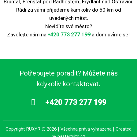
Bruntál, Frenštát pod Radhoštěm, Frýdlant nad Ostravicí.
Rádi za vámi přijedeme kamkoliv do 50 km od
uvedených měst.
Nevidíte své město?
Zavolejte nám na
+420 773 277 199
a domluvíme se!
Potřebujete poradit? Můžete nás
kdykoliv kontaktovat.
+420 773 277 199

Copyright RUXYR ©️ 2026 | Všechna práva vyhrazena | Created
by
nastartujto.cz