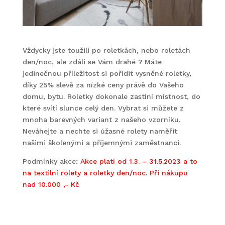
Vždycky jste toužili po roletkách, nebo roletách
den/noc, ale zdáli se Vám drahé ? Máte
jedinečnou příležitost si pořídit vysněné roletky,
díky 25% slevě za nízké ceny právě do Vašeho
domu, bytu. Roletky dokonale zastíní místnost, do
které svítí slunce celý den. Vybrat si můžete z
mnoha barevných variant z našeho vzorníku.
Neváhejte a nechte si úžasné rolety naměřit
našimi školenými a příjemnými zaměstnanci.
Podmínky akce:
Akce platí od 1.3. – 31.5.2023 a to
na textilní rolety a roletky den/noc. Při nákupu
nad 10.000 ,- Kč